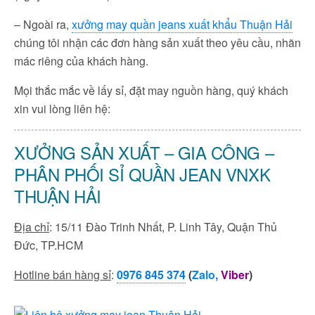
– Ngoài ra,
xưởng may quần jeans xuất khẩu Thuận Hải
chúng tôi nhận các đơn hàng sản xuất theo yêu cầu, nhãn
mác riêng của khách hàng.
Mọi thắc mắc về lấy sỉ, đặt may nguồn hàng, quý khách
xin vui lòng liên hệ:
XƯỞNG SẢN XUẤT – GIA CÔNG –
PHÂN PHỐI SỈ QUẦN JEAN VNXK
THUẬN HẢI
Địa chỉ
: 15/11 Đào Trinh Nhất, P. Linh Tây, Quận Thủ
Đức, TP.HCM
Hotline bán hàng sỉ
:
0976 845 374
(
Zalo
,
Viber
)