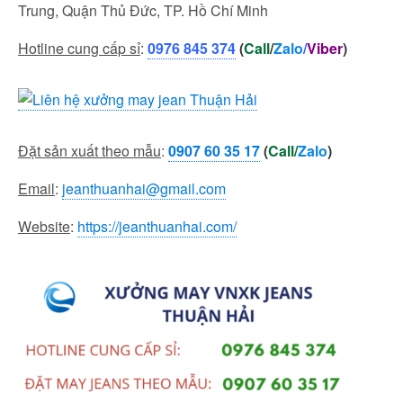
Trung, Quận Thủ Đức, TP. Hồ Chí Minh
Hotline cung cấp sỉ
:
0976 845 374
(
Call
/
Zalo
/
Viber
)
Đặt sản xuất theo mẫu
:
0907 60 35 17
(
Call/
Zalo
)
Email
:
jeanthuanhai@gmail.com
Website
:
https://jeanthuanhai.com/