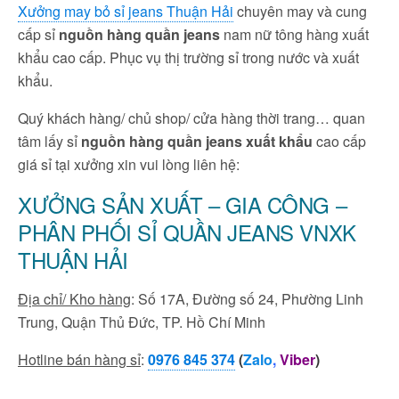
Xưởng may bỏ sỉ jeans Thuận Hải
chuyên may và cung
cấp sỉ
nguồn hàng quần jeans
nam nữ tông hàng xuất
khẩu cao cấp. Phục vụ thị trường sỉ trong nước và xuất
khẩu.
Quý khách hàng/ chủ shop/ cửa hàng thời trang… quan
tâm lấy sỉ
nguồn hàng quần jeans xuất khẩu
cao cấp
giá sỉ tại xưởng xin vui lòng liên hệ:
XƯỞNG SẢN XUẤT – GIA CÔNG –
PHÂN PHỐI SỈ QUẦN JEANS VNXK
THUẬN HẢI
Địa chỉ/ Kho hàng
: Số 17A, Đường số 24, Phường Linh
Trung, Quận Thủ Đức, TP. Hồ Chí Minh
Hotline bán hàng sỉ
:
0976 845 374
(
Zalo
,
Viber
)