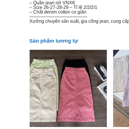
– Quần jean nữ VNXK
– Size 26-27-28-29 – Tỉ lệ 2/2/2/1
– Chất denim cotton co giãn
————————————–
Xưởng chuyên sản xuất, gia công jean, cung cấp
Sản phẩm tương tự