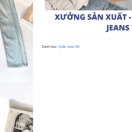
Danh mục:
Quần Jean Nữ