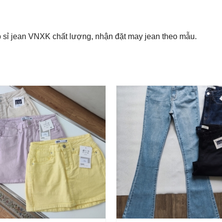
 sỉ jean VNXK chất lượng, nhận đặt may jean theo mẫu.