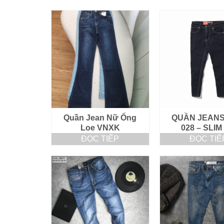
Quần Jean Nữ Ống
QUẦN JEAN
Loe VNXK
028 – SLIM
ĐỌC TIẾP
ĐỌC TIẾ