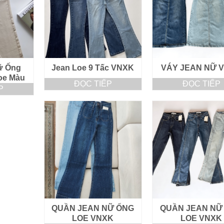
ữ Ống
Jean Loe 9 Tấc VNXK
VÁY JEAN NỮ 
oe Màu
ĐỌC TIẾP
ĐỌC TIẾP
P
QUẦN JEAN NỮ ỐNG
QUẦN JEAN NỮ
LOE VNXK
LOE VNXK