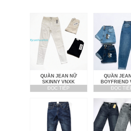
QUẦN JEAN NỮ
QUẦN JEA
SKINNY VNXK
BOYFRIEND
ĐỌC TIẾP
ĐỌC TIẾ