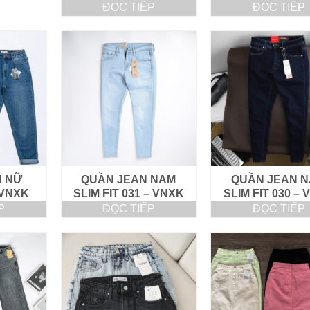
ĐỌC TIẾP
ĐỌC TIẾP
N NỮ
QUẦN JEAN NAM
QUẦN JEAN 
 VNXK
SLIM FIT 031 – VNXK
SLIM FIT 030 –
P
ĐỌC TIẾP
ĐỌC TIẾP