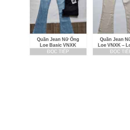
Quần Jean Nữ Ống
Quần Jean N
Loe Basic VNXK
Loe VNXK – L
ĐỌC TIẾP
ĐỌC TIẾ