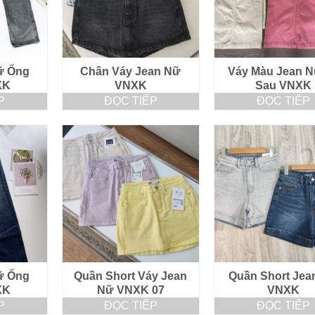
ữ Ống
Chân Váy Jean Nữ
Váy Màu Jean N
XK
VNXK
Sau VNXK
P
ĐỌC TIẾP
ĐỌC TIẾP
ữ Ống
Quần Short Váy Jean
Quần Short Jea
XK
Nữ VNXK 07
VNXK
P
ĐỌC TIẾP
ĐỌC TIẾP