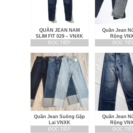
QUẦN JEAN NAM
Quần Jean N
SLIM FIT 029 – VNXK
Rộng VN
ĐỌC TIẾP
ĐỌC TIẾ
Quần Jean Suông Gập
Quần Jean N
Lai VNXK
Rộng VN
ĐỌC TIẾP
ĐỌC TIẾ