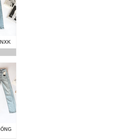
VNXK
 ỐNG