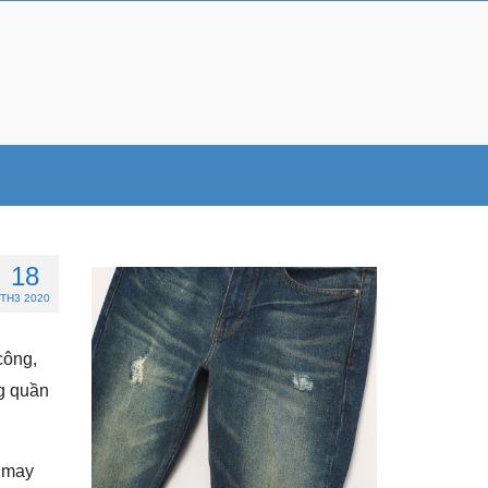
18
TH3 2020
công,
ng quần
n may