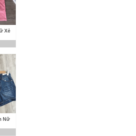
ữ Xẻ
n Nữ