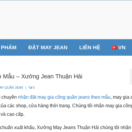
 PHẨM
ĐẶT MAY JEAN
LIÊN HỆ
VN
 Mẫu – Xưởng Jean Thuận Hải
AY QUẦN JEAN
|
0
i
chuyên
nhận đặt may gia công quần jeans theo mẫu
, may gia 
của các shop, cửa hàng thời trang. Chúng tôi nhận may gia cô
 và cao cấp.
u chuẩn xuất khẩu, Xưởng May Jeans Thuận Hải chúng tôi nhậ