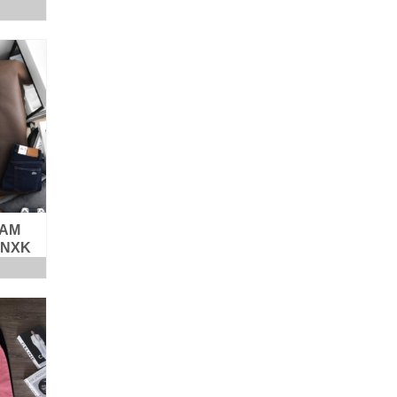
NAM
 VNXK